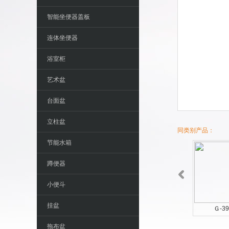
智能坐便器盖板
连体坐便器
浴室柜
艺术盆
台面盆
立柱盆
同类别产品：
节能水箱
蹲便器
小便斗
挂盆
Ｇ-3955
Ｇ-39
拖布盆